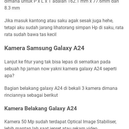
dimana untuk P x L x T adalah 162.1 mm x 77.6mm dan
8.3 mm
Jika masuk kantong atau saku agak sesak juga hehe,
tetapi aku sudah jarang lihatorang simpan Hp di saku, rata
rata sudah bawa tas kecil
Kamera Samsung Galaxy A24
Lanjut ke fitur yang tak bisa lepas di sematkan pada
sebuah hp jaman now yakni kamera galaxy A24 seperti
apa?
Bagian belakang galaxy A24 di bekali 3 kamera dimana
rinciannya sebagai berikut
Kamera Belakang Galaxy A24
Kamera 50 Mp sudah terdapat Optical Image Stabiliser,
lebih mantap lah saat jepret atau rekam video