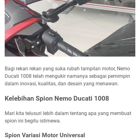
Bagi rekan rekan yang suka rubah tampilan motor, Nemo
Ducati 1008 telah mengukir namanya sebagai pemimpin
dalam inovasi, kualitas, dan desain yang menawan.
Kelebihan Spion Nemo Ducati 1008
Mari kita telusuri lebih dalam tentang apa yang membuat
spion ini begitu istimewa.
Spion Variasi Motor Universal