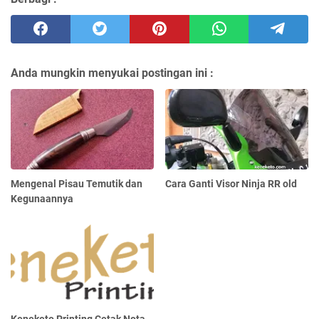
Anda mungkin menyukai postingan ini :
Mengenal Pisau Temutik dan
Cara Ganti Visor Ninja RR old
Kegunaannya
Keneketo Printing Cetak Nota