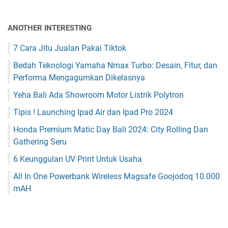
ANOTHER INTERESTING
7 Cara Jitu Jualan Pakai Tiktok
Bedah Teknologi Yamaha Nmax Turbo: Desain, Fitur, dan
Performa Mengagumkan Dikelasnya
Yeha Bali Ada Showroom Motor Listrik Polytron
Tipis ! Launching Ipad Air dan Ipad Pro 2024
Honda Premium Matic Day Bali 2024: City Rolling Dan
Gathering Seru
6 Keunggulan UV Print Untuk Usaha
All In One Powerbank Wireless Magsafe Goojodoq 10.000
mAH