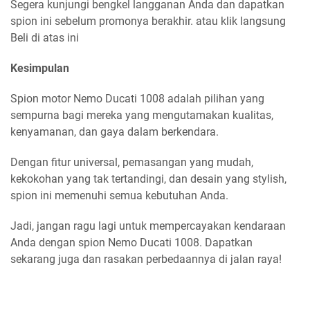
Segera kunjungi bengkel langganan Anda dan dapatkan
spion ini sebelum promonya berakhir. atau klik langsung
Beli di atas ini
Kesimpulan
Spion motor Nemo Ducati 1008 adalah pilihan yang
sempurna bagi mereka yang mengutamakan kualitas,
kenyamanan, dan gaya dalam berkendara.
Dengan fitur universal, pemasangan yang mudah,
kekokohan yang tak tertandingi, dan desain yang stylish,
spion ini memenuhi semua kebutuhan Anda.
Jadi, jangan ragu lagi untuk mempercayakan kendaraan
Anda dengan spion Nemo Ducati 1008. Dapatkan
sekarang juga dan rasakan perbedaannya di jalan raya!