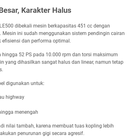
esar, Karakter Halus
LE500 dibekali mesin berkapasitas 451 cc dengan
e. Mesin ini sudah menggunakan sistem pendingin cairan
uk efisiensi dan performa optimal.
 hingga 52 PS pada 10.000 rpm dan torsi maksimum
n yang dihasilkan sangat halus dan linear, namun tetap
s.
bel digunakan untuk:
atau highway
n hingga menengah
jadi nilai tambah, karena membuat tuas kopling lebih
lakukan penurunan gigi secara agresif.