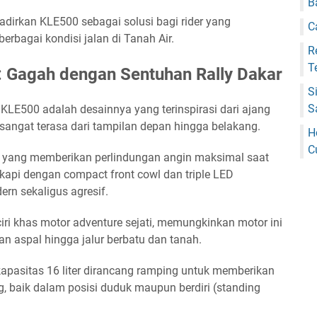
B
dirkan KLE500 sebagai solusi bagi rider yang
C
rbagai kondisi jalan di Tanah Air.
R
T
 Gagah dengan Sentuhan Rally Dakar
S
S
KLE500 adalah desainnya yang terinspirasi dari ajang
y sangat terasa dari tampilan depan hingga belakang.
H
C
ld yang memberikan perlindungan angin maksimal saat
ngkapi dengan compact front cowl dan triple LED
rn sekaligus agresif.
iri khas motor adventure sejati, memungkinkan motor ini
an aspal hingga jalur berbatu dan tanah.
kapasitas 16 liter dirancang ramping untuk memberikan
ng, baik dalam posisi duduk maupun berdiri (standing