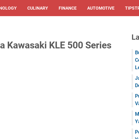
NOLOGY
CULINARY
FINANCE
AUTOMOTIVE
TIPST
La
ga Kawasaki KLE 500 Series
B
C
L
J
D
P
V
M
Y
P