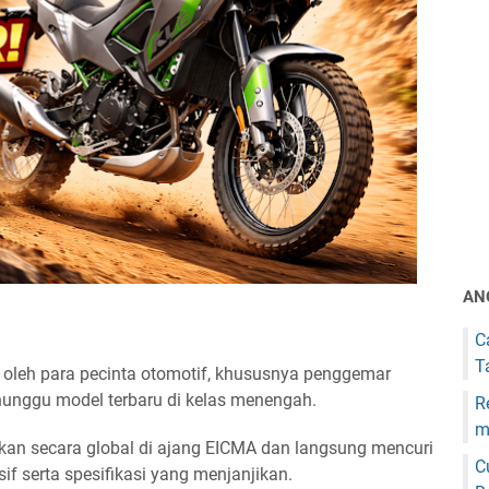
AN
C
T
 oleh para pecinta otomotif, khususnya penggemar
unggu model terbaru di kelas menengah.
R
m
lkan secara global di ajang EICMA dan langsung mencuri
C
sif serta spesifikasi yang menjanjikan.