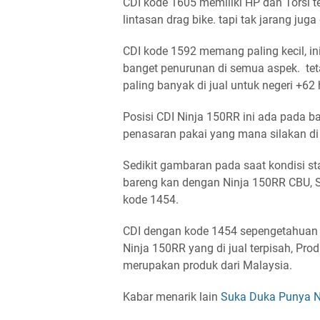
CDI kode 1605 memiliki HP dan Torsi ter
lintasan drag bike. tapi tak jarang juga 
CDI kode 1592 memang paling kecil, in
banget penurunan di semua aspek. teta
paling banyak di jual untuk negeri +62 
Posisi CDI Ninja 150RR ini ada pada ba
penasaran pakai yang mana silakan di l
Sedikit gambaran pada saat kondisi st
bareng kan dengan Ninja 150RR CBU, 
kode 1454.
CDI dengan kode 1454 sepengetahuan 
Ninja 150RR yang di jual terpisah, Pr
merupakan produk dari Malaysia.
Kabar menarik lain
Suka Duka Punya N