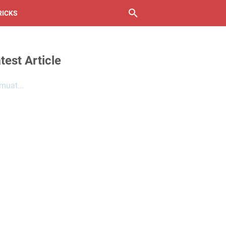
RICKS
test Article
uat...