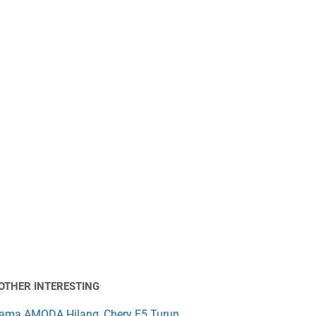
OTHER INTERESTING
ama AMODA Hilang, Chery E5 Turun