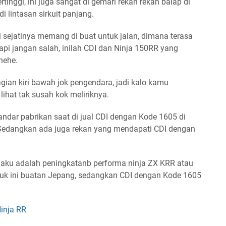
tinggi, ini juga sangat di gemari rekan rekan balap di
di lintasan sirkuit panjang.
i sejatinya memang di buat untuk jalan, dimana terasa
pi jangan salah, inilah CDI dan Ninja 150RR yang
hehe.
gian kiri bawah jok pengendara, jadi kalo kamu
ihat tak susah kok meliriknya.
andar pabrikan saat di jual CDI dengan Kode 1605 di
Sedangkan ada juga rekan yang mendapati CDI dengan
aku adalah peningkatanb performa ninja ZX KRR atau
oduk ini buatan Jepang, sedangkan CDI dengan Kode 1605
inja RR