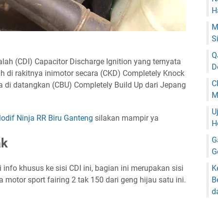
H
M
S
Q
lah (CDI) Capacitor Discharge Ignition yang ternyata
D
ah di rakitnya inimotor secara (CKD) Completely Knock
C
 di datangkan (CBU) Completely Build Up dari Jepang
M
U
odif Ninja RR Biru Ganteng
silakan mampir ya
H
G
ak
G
info khusus ke sisi CDI ini, bagian ini merupakan sisi
K
tor sport fairing 2 tak 150 dari geng hijau satu ini.
B
d